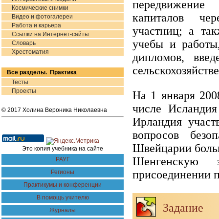
передвижение
Космические снимки
капиталов чер
Видео и фотогалереи
Работа и карьера
участниц; а та
Ссылки на Интернет-сайты
учебы и работы
Словарь
Хрестоматия
дипломов, вве
сельскохозяйств
Все разделы. Практика
Тесты
Проекты
На 1 января 200
числе Исландия
© 2017 Холина Вероника Николаевна
Ирландия участ
вопросов безо
Швейцарии больш
Это копия учебника на сайте
Шенгенскую з
РАУГ
присоединении п
Регионы
Практикумы и конференции
В помощь учителю
Задание
Журналы