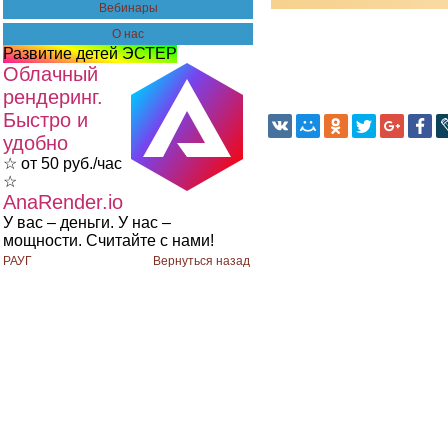
Вебинары
О нас
Развитие детей ЭСТЕР
Облачный
рендеринг.
Быстро и
удобно
☆ от 50 руб./час
☆
AnaRender.io
У вас – деньги. У нас –
мощности. Считайте с нами!
РАУГ
Вернуться назад