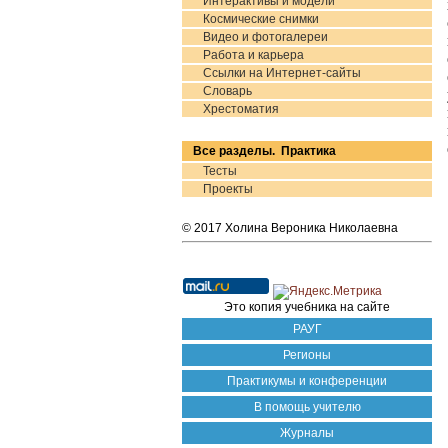
Интерактивы и модели
Космические снимки
Видео и фотогалереи
Работа и карьера
Ссылки на Интернет-сайты
Словарь
Хрестоматия
Все разделы. Практика
Тесты
Проекты
© 2017 Холина Вероника Николаевна
Это копия учебника на сайте
РАУГ
Регионы
Практикумы и конференции
В помощь учителю
Журналы