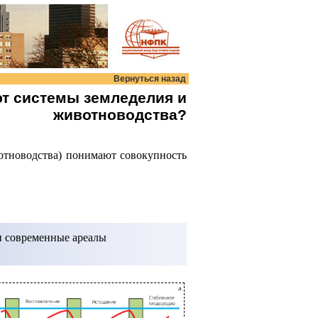
Вернуться назад
уют системы земледелия и
животноводства?
отноводства) понимают совокупность
и современные ареалы