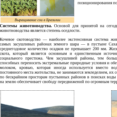
позиционирования по
Выращивание сои в Бразилии
Системы животноводства.
Основой для принятой на сегод
животноводства является степень оседлости.
Кочевое скотоводство — наиболее экстенсивная система жив
самых засушливых районах земного шара — в пустыне Сахар
среднегодовое количество осадков не превышает 200 мм. Жиз
скота, который является основным и единственным источ
социального престижа. Чем засушливей районы, тем больш
способных переносить экстремальные природные условия и обе
молоком, кровью, которая иногда используется вместо 
постоянного места жительства, не занимаются земледелием, их 
по бескрайним просторам пустынных районов в поисках воды
на землю обеспечивает свободу передвижений по огромным тер