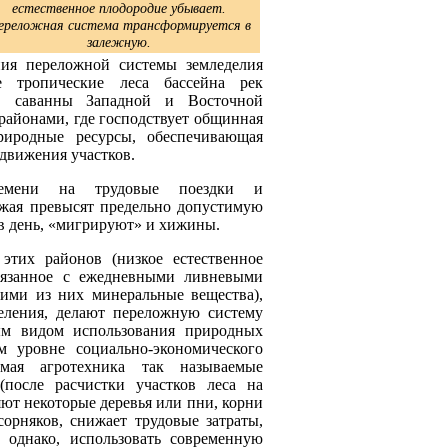
естественное плодородие убывает.
ереложная система трансформируется в
залежную.
ния переложной системы земледелия
е тропические леса бассейна рек
, саванны Западной и Восточной
районами, где господствует общинная
риродные ресурсы, обеспечивающая
движения участков.
ремени на трудовые поездки и
ожая превысят предельно допустимую
 в день, «мигрируют» и хижины.
этих районов (низкое естественное
вязанное с ежедневными ливневыми
ми из них минеральные вещества),
селения, делают переложную систему
ым видом использования природных
м уровне социально-экономического
емая агротехника так называемые
после расчистки участков леса на
ют некоторые деревья или пни, корни
сорняков, снижает трудовые затраты,
, однако, использовать современную