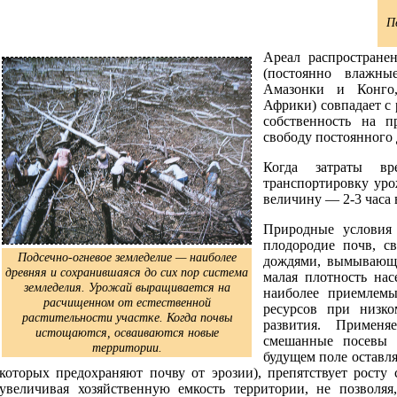
П
Ареал распростране
(постоянно влажны
Амазонки и Конго
Африки) совпадает с 
собственность на п
свободу постоянного 
Когда затраты в
транспортировку ур
величину — 2-3 часа
Природные условия 
плодородие почв, с
Подсечно-огневое земледелие — наиболее
дождями, вымывающи
древняя и сохранившаяся до сих пор система
малая плотность на
земледелия. Урожай выращивается на
наиболее приемлем
расчищенном от естественной
ресурсов при низко
растительности участке. Когда почвы
развития. Применя
истощаются, осваиваются новые
смешанные посевы (
территории.
будущем поле оставля
которых предохраняют почву от эрозии), препятствует росту 
увеличивая хозяйственную емкость территории, не позволяя