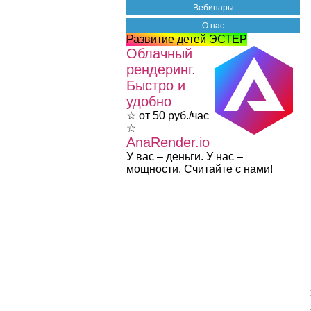
Вебинары
О нас
Развитие детей ЭСТЕР
Облачный
рендеринг.
Быстро и
удобно
☆ от 50 руб./час
☆
AnaRender.io
У вас – деньги. У нас –
мощности. Считайте с нами!