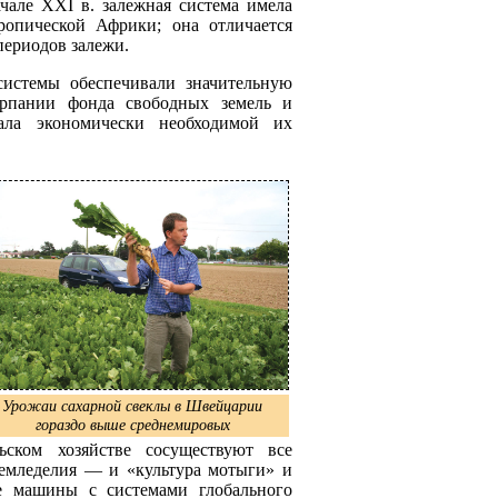
чале XXI в. залежная система имела
ропической Африки; она отличается
периодов залежи.
системы обеспечивали значительную
рпании фонда свободных земель и
тала экономически необходимой их
Урожаи сахарной свеклы в Швейцарии
гораздо выше среднемировых
ьском хозяйстве сосуществуют все
земледелия — и «культура мотыги» и
ые машины с системами глобального