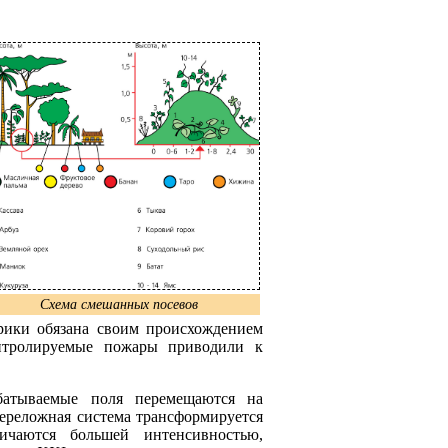
Схема смешанных посевов
рики обязана своим происхождением
онтролируемые пожары приводили к
батываемые поля перемещаются на
ереложная система трансформируется
ичаются большей интенсивностью,