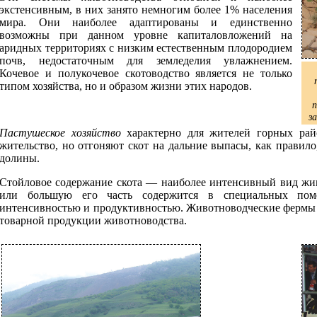
экстенсивным, в них занято немногим более 1% населения
мира. Они наиболее адаптированы и единственно
возможны при данном уровне капиталовложений на
аридных территориях с низким естественным плодородием
почв, недостаточным для земледелия увлажнением.
Кочевое и полукочевое скотоводство является не только
типом хозяйства, но и образом жизни этих народов.
п
з
Пастушеское хозяйство
характерно для жителей горных рай
жительство, но отгоняют скот на дальние выпасы, как правил
долины.
Стойловое содержание скота — наиболее интенсивный вид живо
или большую его часть содержится в специальных поме
интенсивностью и продуктивностью. Животноводческие фермы
товарной продукции животноводства.