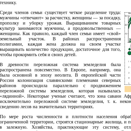
технику.
Среди членов семьи существует четкое разделение труда:
мужчины «отвечают» за расчистку, женщины — за посадку,
прополку и уборку урожая. Выращиванием товарных
культур занимаются мужчины, а продовольственных —
женщины. Как правило, каждый член семьи имеет «свой»
земельный участок. В районах распространения
полигамии, каждая жена должна на своем участке
выращивать количество продукции, достаточное для того,
чтобы прокормить себя и своих детей.
В древности переложная система земледелия была
распространена повсеместно. В Европе, например, она
была основной в эпоху неолита. В европейской части
России колонизация славянскими племенами северных
районов происходила параллельно с продвижением
переложной системы земледелия, которая называлась
«лядинной». Некоторые ученые считают, что зона саванн Аф
исключительно переложной системе земледелия, т. к. нек
сведению лесов на значительных территориях.
По мере роста численности и плотности населения обра
ограниченной территории, строятся стационарные жилища, и п
в залежную. Хозяйства, практикующие эту систему, отл