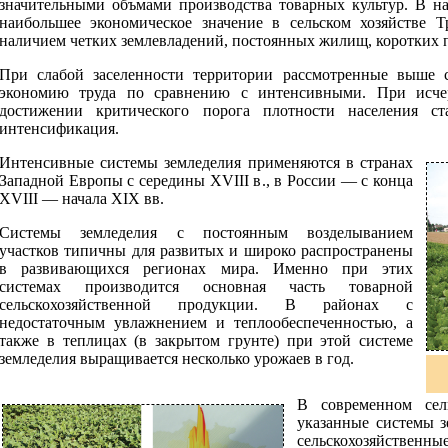
значительными объмами производства товарных культур. В на
наибольшее экономическое значение в сельском хозяйстве Т
наличием четких землевладений, постоянных жилищ, коротких 
При слабой заселенности территории рассмотренные выше 
экономию труда по сравнению с интенсивными. При исче
достижении критического порога плотности населения с
интенсификация.
Интенсивные системы земледелия применяются в странах
Западной Европы с середины XVIII в., в России — с конца
XVIII — начала XIX вв.
Системы земледелия с постоянным возделыванием
участков типичны для развитых и широко распространены
в развивающихся регионах мира. Именно при этих
системах производится основная часть товарной
сельскохозяйственной продукции. В районах с
недостаточным увлажнением и теплообеспеченностью, а
также в теплицах (в закрытом грунте) при этой системе
земледелия выращивается несколько урожаев в год.
В современном сел
указанные системы 
сельскохозяйственн