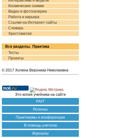
Интерактивы и модели
Космические снимки
Видео и фотогалереи
Работа и карьера
Ссылки на Интернет-сайты
Словарь
Хрестоматия
Все разделы. Практика
Тесты
Проекты
© 2017 Холина Вероника Николаевна
Это копия учебника на сайте
РАУГ
Регионы
Практикумы и конференции
В помощь учителю
Журналы