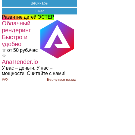
Вебинары
О нас
Развитие детей ЭСТЕР
Облачный
рендеринг.
Быстро и
удобно
☆ от 50 руб./час
☆
AnaRender.io
У вас – деньги. У нас –
мощности. Считайте с нами!
РАУГ
Вернуться назад