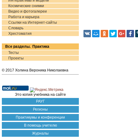
Интерактивы и модели
Космические снимки
Видео и фотогалереи
Работа и карьера
Ссылки на Интернет-сайты
Словарь
Хрестоматия
Все разделы. Практика
Тесты
Проекты
© 2017 Холина Вероника Николаевна
Это копия учебника на сайте
РАУГ
Регионы
Практикумы и конференции
В помощь учителю
Журналы