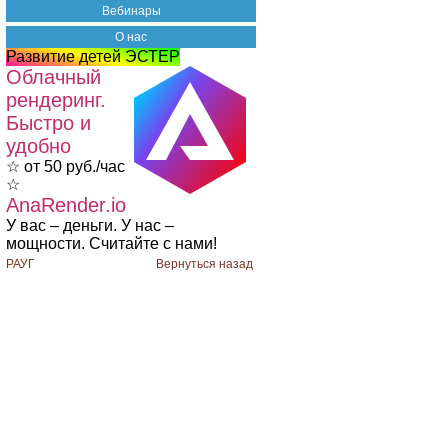
Вебинары
О нас
Развитие детей ЭСТЕР
Облачный
рендеринг.
Быстро и
удобно
☆ от 50 руб./час
☆
AnaRender.io
У вас – деньги. У нас –
мощности. Считайте с нами!
РАУГ
Вернуться назад