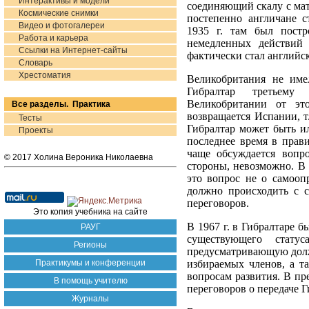
Интерактивы и модели
соединяющий скалу с мат
Космические снимки
постепенно англичане ст
Видео и фотогалереи
1935 г. там был постр
Работа и карьера
немедленных действий
Ссылки на Интернет-сайты
фактически стал английс
Словарь
Хрестоматия
Великобритания не име
Гибралтар третьему
Великобритании от это
Все разделы. Практика
возвращается Испании, т
Тесты
Гибралтар может быть и
Проекты
последнее время в прави
чаще обсуждается вопр
© 2017 Холина Вероника Николаевна
стороны, невозможно. В
это вопрос не о самооп
должно происходить с 
переговоров.
Это копия учебника на сайте
В 1967 г. в Гибралтаре 
РАУГ
существующего стату
Регионы
предусматривающую должн
Практикумы и конференции
избираемых членов, а т
вопросам развития. В пр
В помощь учителю
переговоров о передаче Г
Журналы