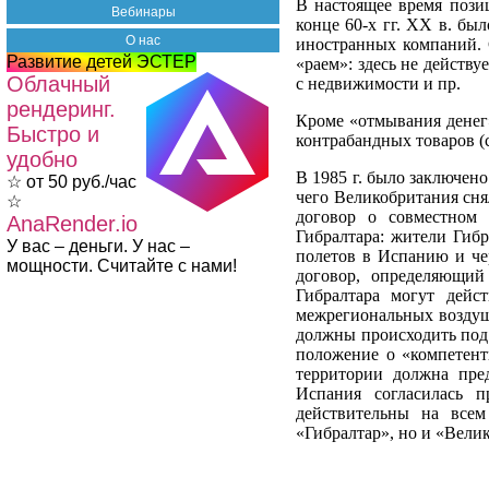
В настоящее время пози
Вебинары
конце 60-х гг. XX в. бы
О нас
иностранных компаний. 
Развитие детей ЭСТЕР
«раем»: здесь не действ
Облачный
с недвижимости и пр.
рендеринг.
Кроме «отмывания денег
Быстро и
контрабандных товаров (
удобно
В 1985 г. было заключен
☆ от 50 руб./час
чего Великобритания сня
☆
договор о совместном 
AnaRender.io
Гибралтара: жители Гибр
У вас – деньги. У нас –
полетов в Испанию и че
мощности. Считайте с нами!
договор, определяющий
Гибралтара могут дейс
межрегиональных воздуш
должны происходить под
положение о «компетент
территории должна пред
Испания согласилась п
действительны на всем
«Гибралтар», но и «Вели