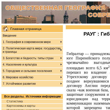
Главная страница
РАУГ : Ги
Введение
1. География в современном мире
2. Политическая карта мира: государства
и границы
Гибралтар — принадлеж
юге Пиренейского полу
3. Богатство и бедность: типы стран
чрезвычайно выгодны
4. Население и культура
2
площадью всего 6,5 км
5. Городские и сельские поселения
перешел во владение 
Утрехтскому договору 
6. Мировое хозяйство
позднее вернувшими
7. Устойчивое развитие
договору Англии перед
скала «как военная база, 
защитные сооружения и к
Все разделы. Источники информации
юрисдикции над терр
Статистика
коммуникации наземным
Картосхемы и карты
которой запрещена та