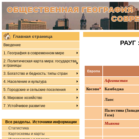
Главная страница
РАУГ 
Введение
1. География в современном мире
2. Политическая карта мира: государства
и границы
Европа
3. Богатство и бедность: типы стран
Афганистан
4. Население и культура
Косово
*
Камбоджа
5. Городские и сельские поселения
6. Мировое хозяйство
Лаос
7. Устойчивое развитие
Палестина (Западн
Газа)
Все разделы. Источники информации
Мьянма
Статистика
Картосхемы и карты