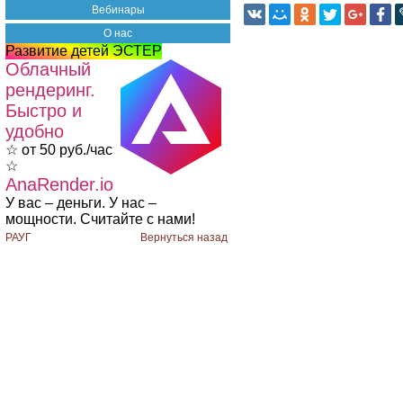
Вебинары
О нас
Развитие детей ЭСТЕР
Облачный
рендеринг.
Быстро и
удобно
☆ от 50 руб./час
☆
AnaRender.io
У вас – деньги. У нас –
мощности. Считайте с нами!
РАУГ
Вернуться назад