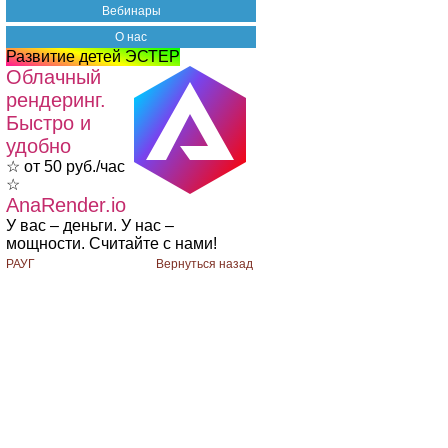
Вебинары
О нас
Развитие детей ЭСТЕР
Облачный
рендеринг.
Быстро и
удобно
☆ от 50 руб./час
☆
AnaRender.io
У вас – деньги. У нас –
мощности. Считайте с нами!
РАУГ
Вернуться назад