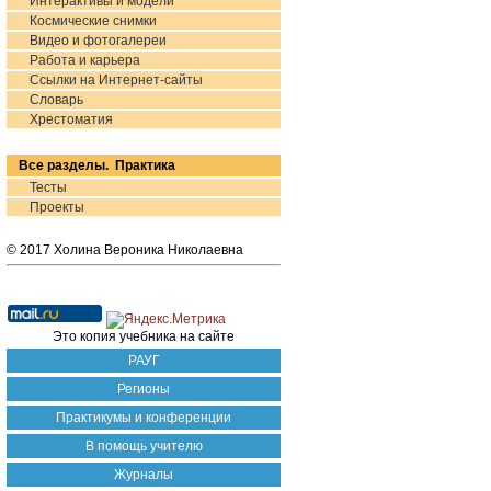
Интерактивы и модели
Космические снимки
Видео и фотогалереи
Работа и карьера
Ссылки на Интернет-сайты
Словарь
Хрестоматия
Все разделы. Практика
Тесты
Проекты
© 2017 Холина Вероника Николаевна
Это копия учебника на сайте
РАУГ
Регионы
Практикумы и конференции
В помощь учителю
Журналы