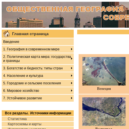
Главная страница
Введение
1. География в современном мире
2. Политическая карта мира: государства
и границы
3. Богатство и бедность: типы стран
4. Население и культура
5. Городские и сельские поселения
Венеция
6. Мировое хозяйство
7. Устойчивое развитие
Все разделы. Источники информации
Статистика
Картосхемы и карты