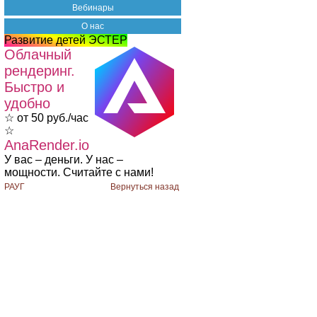
Вебинары
О нас
Развитие детей ЭСТЕР
Облачный
рендеринг.
Быстро и
удобно
☆ от 50 руб./час
☆
AnaRender.io
У вас – деньги. У нас –
мощности. Считайте с нами!
РАУГ
Вернуться назад