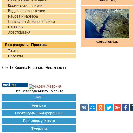
Волгоград
Интерактивы и модели
Космические снимки
Видео и фотогалереи
Работа и карьера
Ссылки на Интернет-сайты
Словарь
Хрестоматия
Севастополь
Все разделы. Практика
Тесты
Проекты
© 2017 Холина Вероника Николаевна
Это копия учебника на сайте
РАУГ
Регионы
Практикумы и конференции
В помощь учителю
Журналы