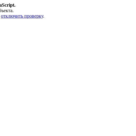
Script.
бъекта.
е
отключить проверку
.